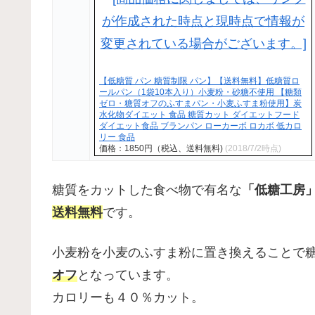
【低糖質 パン 糖質制限 パン】【送料無料】低糖質ロ
ールパン（1袋10本入り）小麦粉・砂糖不使用 【糖類
ゼロ・糖質オフのふすまパン・小麦ふすま粉使用】炭
水化物ダイエット 食品 糖質カット ダイエットフード
ダイエット食品 ブランパン ローカーボ ロカボ 低カロ
リー 食品
価格：1850円（税込、送料無料)
(2018/7/2時点)
糖質をカットした食べ物で有名な
「低糖工房
送料無料
です。
小麦粉を小麦のふすま粉に置き換えることで
オフ
となっています。
カロリーも４０％カット。