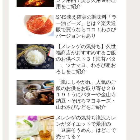
ンプ用品！焚き火用＆料理
用をご紹介
SNS映え確実の調味料「ラ
ー油ビーズ」とは？楽天通
販で買うならココ！わさび
バージョンもあり
【メレンゲの気持ち】久世
福商店がおすすめするご飯
のお供ベスト３！海苔バタ
ー、ツナマヨ、わさび粗お
ろしをご紹介
「嵐にしやがれ」人気のご
飯のお供をお取り寄せ２０
１９！うにバターや金山寺
納豆・そぼろマヨネーズ・
山わさびなどをご紹介
メレンゲの気持ち滝沢カレ
ンがダイエットで愛用の
「豆腐そうめん」はどこで
売ってる？