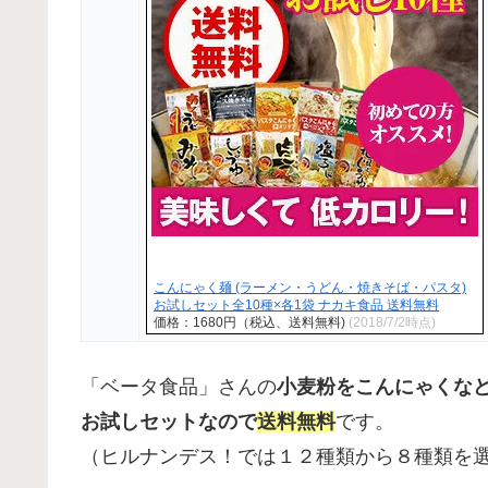
こんにゃく麺 (ラーメン・うどん・焼きそば・パスタ)
お試しセット全10種×各1袋 ナカキ食品 送料無料
価格：1680円（税込、送料無料)
(2018/7/2時点)
「ベータ食品」さんの
小麦粉をこんにゃくな
お試しセットなので
送料無料
です。
（ヒルナンデス！では１２種類から８種類を