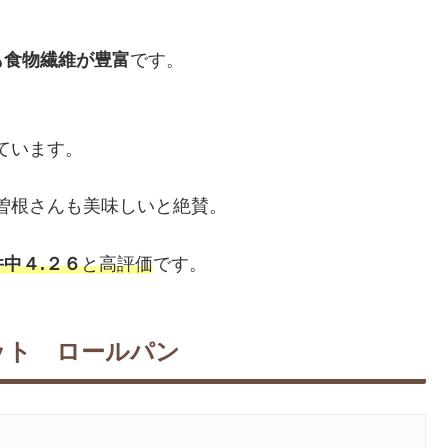
も食物繊維が豊富
です。
っています。
ル曽根さんも美味しいと絶賛。
中４.２６
と高評価
です。
ット ロールパン