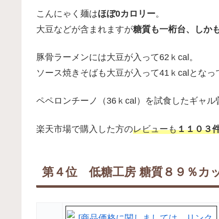
こんにゃく麺は
ほぼ0カロリー
。
大豆などが含まれますが
糖質も一桁台、しか
豚骨ラーメンには大豆が入って62ｋcal。
ソース焼きそばも大豆が入って41ｋcalとな
ペペロンチーノ（36ｋcal）を試食したギャ
楽天市場で購入した方の
レビューも
１１０３件
第４位 低糖工房 糖質８９％カ