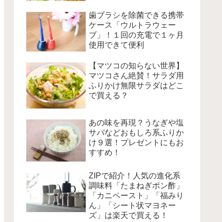
歯ブラシを除菌できる携帯
ケース「ウルトラウェー
ブ」！１回の充電で１ヶ月
使用できて便利
【マツコの知らない世界】
マツコさん絶賛！サラダ用
ふりかけ無限サラダはどこ
で買える？
あの味を再現？うなぎや塩
サバなどおもしろ系ふりか
け９選！プレゼントにもお
すすめ！
ZIPで紹介！人気の進化系
調味料「たまねぎポン酢」
「カニペースト」「福みり
ん」「シート状マヨネー
ズ」は楽天で買える！