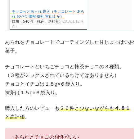
チョコっとあられ 袋入（チョコレート あら
れ おやつ 御祝 御礼 富山土産）
価格：540円（税込、送料別)
(2018/1/12時
点)
あられをチョコレートでコーティングした甘じょっぱいお
菓子。
チョコレートといちごチョコと抹茶チョコの３種類。
（３種がミックスされているわけではありません）
チョコとイチゴは１８g×６袋入り。
抹茶は１５g×６袋入り。
購入した方のレビューも
２６件と少ないながらも
４.８１
と高評価
。
・あられとチョコの相性がいい