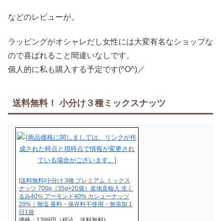
などのレビューが。
ラッピングがオシャレだし女性には大変有名なショップな
ので喜ばれること間違いなしです。
個人的に私も購入する予定です(^O^)／
送料無料！ 小分け３種ミックスナッツ
[送料無料]小分け 3種 プレミアム ミックス
ナッツ 700g（35g×20袋）産地直輸入 生く
るみ40% アーモンド40% カシューナッツ
20%｜無塩 香料・保存料不使用・無添加 1
日1袋
価格：1399円（税込、送料無料)