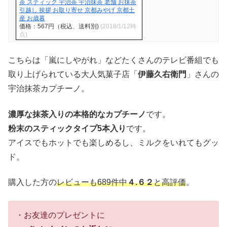
茶 スティック 宇治茶 宇治抹茶 老舗 お抹茶
引越し 挨拶 お取り寄せ 京都みやげ 京都土
産 お歳暮
価格：567円（税込、送料別)
(2018/1/12時
点)
こちらは「嵐にしやがれ」などたくさんのテレビ番組でも
取り上げられている大人気菓子店「
伊藤久右衛門
」さんの
宇治抹茶カプチーノ。
濃厚な抹茶入りの本格的なカプチーノ
です。
粉末のスティックタイプ5本入り
です。
アイスでもホットでも楽しめるし、ミルクをいれてもグッ
ド。
購入した方の
レビューも689件中
４.６２
と高評価
。
・お友達のプレゼントに