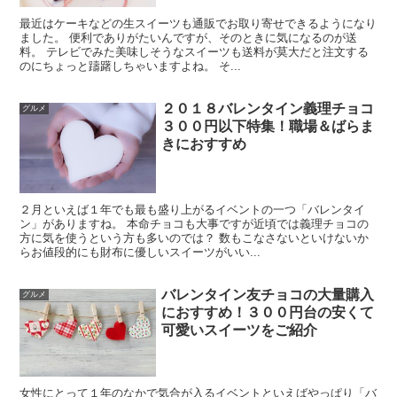
最近はケーキなどの生スイーツも通販でお取り寄せできるようになり
ました。 便利でありがたいんですが、そのときに気になるのが送
料。 テレビでみた美味しそうなスイーツも送料が莫大だと注文する
のにちょっと躊躇しちゃいますよね。 そ...
２０１８バレンタイン義理チョコ
グルメ
３００円以下特集！職場＆ばらま
きにおすすめ
２月といえば１年でも最も盛り上がるイベントの一つ「バレンタイ
ン」がありますね。 本命チョコも大事ですが近頃では義理チョコの
方に気を使うという方も多いのでは？ 数もこなさないといけないか
らお値段的にも財布に優しいスイーツがいい...
バレンタイン友チョコの大量購入
グルメ
におすすめ！３００円台の安くて
可愛いスイーツをご紹介
女性にとって１年のなかで気合が入るイベントといえばやっぱり「バ