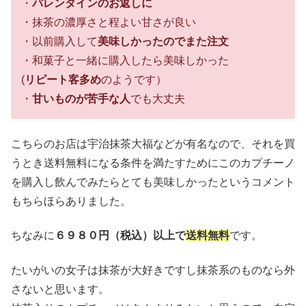
・
バレンタインのお返しに
・抹茶の濃厚さと程よい甘さが良い
・以前購入して
美味しかったのでまた注文
・和菓子と一緒に購入したら美味しかった
(
リピート客多め
のようです）
・
甘いものが苦手な人
でも大丈夫
こちらのお店は宇治抹茶大福などが有名なので、それを買
うとき送料無料になる条件を満たすためにこのカプチーノ
を購入し飲んでみたらとても美味しかったというコメント
もちらほらありました。
ちなみに
６９８０円（税込）以上で
送料無料
です。
たいがいの女子は抹茶が大好きですし抹茶系のものなら外
さないと思います。