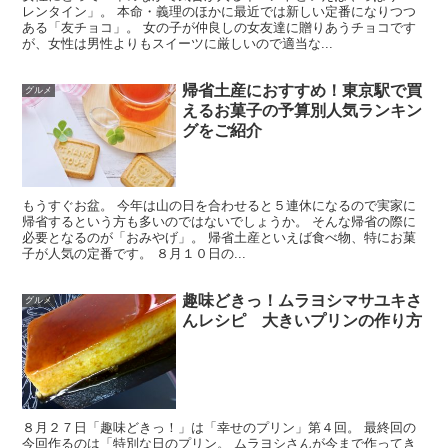
レンタイン」。 本命・義理のほかに最近では新しい定番になりつつ
ある「友チョコ」。 女の子が仲良しの女友達に贈りあうチョコです
が、女性は男性よりもスイーツに厳しいので適当な...
帰省土産におすすめ！東京駅で買
グルメ
えるお菓子の予算別人気ランキン
グをご紹介
もうすぐお盆。 今年は山の日を合わせると５連休になるので実家に
帰省するという方も多いのではないでしょうか。 そんな帰省の際に
必要となるのが「おみやげ」。 帰省土産といえば食べ物、特にお菓
子が人気の定番です。 ８月１０日の...
趣味どきっ！ムラヨシマサユキさ
グルメ
んレシピ 大きいプリンの作り方
８月２７日「趣味どきっ！」は「幸せのプリン」第４回。 最終回の
今回作るのは「特別な日のプリン。 ムラヨシさんが今まで作ってき