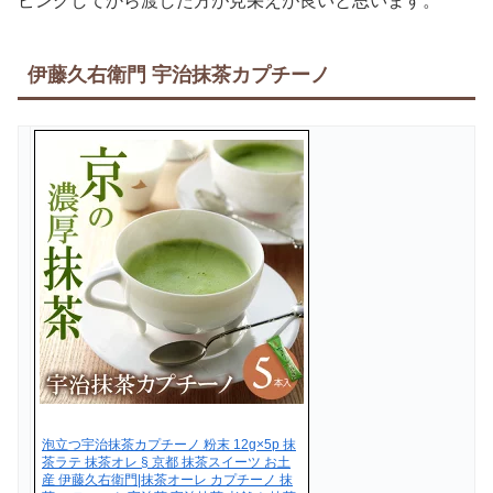
ピングしてから渡した方が見栄えが良いと思います。
伊藤久右衛門 宇治抹茶カプチーノ
泡立つ宇治抹茶カプチーノ 粉末 12g×5p 抹
茶ラテ 抹茶オレ § 京都 抹茶スイーツ お土
産 伊藤久右衛門|抹茶オーレ カプチーノ 抹