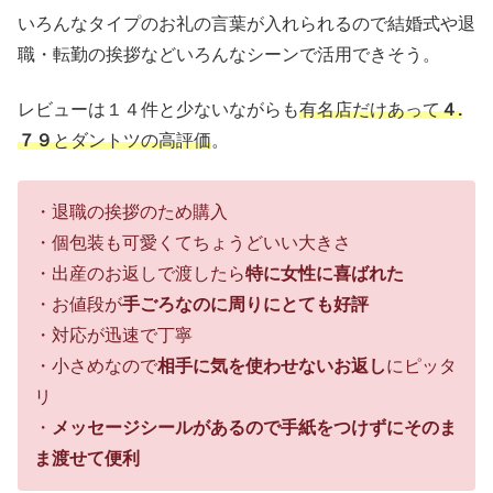
いろんなタイプのお礼の言葉が入れられるので結婚式や退
職・転勤の挨拶などいろんなシーンで活用できそう。
レビューは１４件と少ないながらも
有名店だけあって
４.
７９
とダントツの高評価
。
・退職の挨拶のため購入
・個包装も可愛くてちょうどいい大きさ
・出産のお返しで渡したら
特に女性に喜ばれた
・お値段が
手ごろなのに周りにとても好評
・対応が迅速で丁寧
・小さめなので
相手に気を使わせないお返し
にピッタ
リ
・
メッセージシールがあるので手紙をつけずにそのま
ま渡せて便利