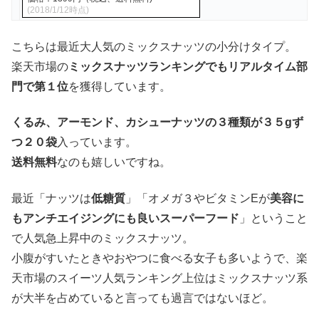
(2018/1/12時点)
こちらは最近大人気のミックスナッツの小分けタイプ。
楽天市場の
ミックスナッツランキングでもリアルタイム部
門で第１位
を獲得しています。
くるみ、アーモンド、カシューナッツの３種類が３５gず
つ２０袋
入っています。
送料無料
なのも嬉しいですね。
最近「ナッツは
低糖質
」「オメガ３やビタミンEが
美容に
もアンチエイジングにも良いスーパーフード
」ということ
で人気急上昇中のミックスナッツ。
小腹がすいたときやおやつに食べる女子も多いようで、楽
天市場のスイーツ人気ランキング上位はミックスナッツ系
が大半を占めていると言っても過言ではないほど。