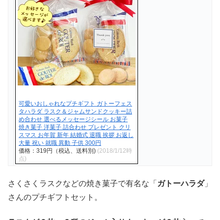
可愛いおしゃれなプチギフト ガトーフェス
タハラダ ラスク＆ジャムサンドクッキー詰
め合わせ 選べるメッセージシール お菓子
焼き菓子 洋菓子 詰合わせ プレゼント クリ
スマス お年賀 新年 結婚式 退職 挨拶 お返し
大量 祝い 就職 異動 子供 300円
価格：319円（税込、送料別)
(2018/1/12時
点)
さくさくラスクなどの焼き菓子で有名な「
ガトーハラダ
」
さんのプチギフトセット。