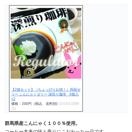
【2袋セット】（ちょっぴりお得！）蒟蒻ゼ
リー こんにゃくゼリー 深煎り珈琲 6個入
×2
価格：200円（税込、送料別)
(2018/1/28時
点)
群馬県産こんにゃく１００％使用。
コーヒー本来の味と香りにこだわった一品です。