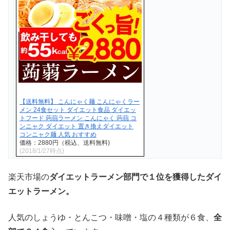
【送料無料】 こんにゃく麺 こんにゃくラー
メン 24食セット ダイエット食品 ダイエッ
トフード 蒟蒻ラーメン こんにゃく 蒟蒻 コ
ンニャク ダイエット 置き換えダイエット
コンニャク麺 人気 おすすめ
価格：2880円（税込、送料無料)
(2018/1/27時点)
楽天市場の
ダイエットラーメン部門で１位を獲得したダイ
エットラーメン。
人気のしょうゆ・とんこつ・味噌・塩の４種類が６食、
全