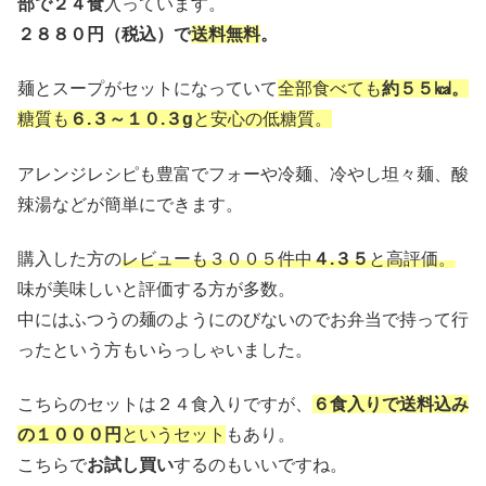
部で２４食
入っています。
２８８０円（税込）で
送料無料
。
麺とスープがセットになっていて
全部食べても
約５５㎉。
糖質も
６.３～１０.３g
と安心の低糖質。
アレンジレシピも豊富でフォーや冷麺、冷やし坦々麺、酸
辣湯などが簡単にできます。
購入した方の
レビューも３００５件中
４.３５
と高評価。
味が美味しいと評価する方が多数。
中にはふつうの麺のようにのびないのでお弁当で持って行
ったという方もいらっしゃいました。
こちらのセットは２４食入りですが、
６食入りで送料込み
の１０００円
というセット
もあり。
こちらで
お試し買い
するのもいいですね。