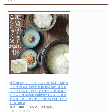
糖質50%カット こんにゃく米 お試し 5袋 メ
ール便 ポスト投函便 乾燥 糖質制限 糖質オ
フ こんにゃくごはん ダイエット 米 乾燥こ
んにゃく米 無農薬 健康的な おいしい 簡単
カロリーオフ マンナンヒカリではありませ
ん 当日出荷
価格：1000円（税込、送料無料)
(2018/1/27時点)