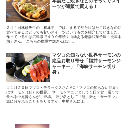
本舗たこ焼きなどのそっくりスイ
ーツが通販で買える！
２月４日林修先生の「初耳学」では、まるで見た目はたこ焼きなのに
食べてみるととっても甘いスイーツというものを紹介していました。
作っているのは広島県で４００年続く由緒ある老舗和菓子屋「虎屋本
舗」さん。 こちらの虎屋本舗さんはた...
マツコの知らない世界サーモンの
グルメ
絶品お取り寄せ「福井サーモンジ
ャーキー」「海峡サーモン切り
身」
１１月２０日マツコ・デラックスさんMC「マツコの知らない世界」
はサーモン（鮭）の世界。 サーモンマニアとして１日２食・週５で
食べる中尾晋さんがご登場。 呼び名として「鮭」派と「サーモン」
派に分かれることもありますが、中尾さんによ...