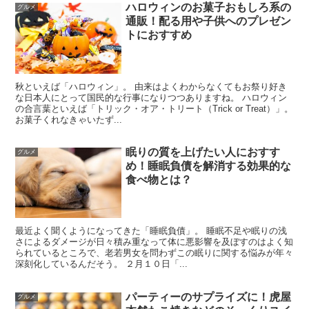
ハロウィンのお菓子おもしろ系の
グルメ
通販！配る用や子供へのプレゼン
トにおすすめ
秋といえば「ハロウィン」。 由来はよくわからなくてもお祭り好き
な日本人にとって国民的な行事になりつつありますね。 ハロウィン
の合言葉といえば「トリック・オア・トリート（Trick or Treat）」。
お菓子くれなきゃいたず...
眠りの質を上げたい人におすす
グルメ
め！睡眠負債を解消する効果的な
食べ物とは？
最近よく聞くようになってきた「睡眠負債」。 睡眠不足や眠りの浅
さによるダメージが日々積み重なって体に悪影響を及ぼすのはよく知
られているところで、老若男女を問わずこの眠りに関する悩みが年々
深刻化しているんだそう。 ２月１０日「...
パーティーのサプライズに！虎屋
グルメ