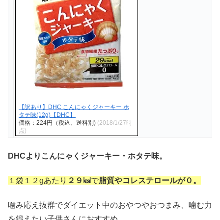
【訳あり】DHC こんにゃくジャーキー ホ
タテ味(12g)【DHC】
価格：224円（税込、送料別)
(2018/1/27時
点)
DHCよりこんにゃくジャーキー・ホタテ味。
１袋１２gあたり
２９㎉
で
脂質やコレステロールが０。
噛み応え抜群でダイエット中のおやつやおつまみ、噛む力
を鍛えたい子供さんにおすすめ。