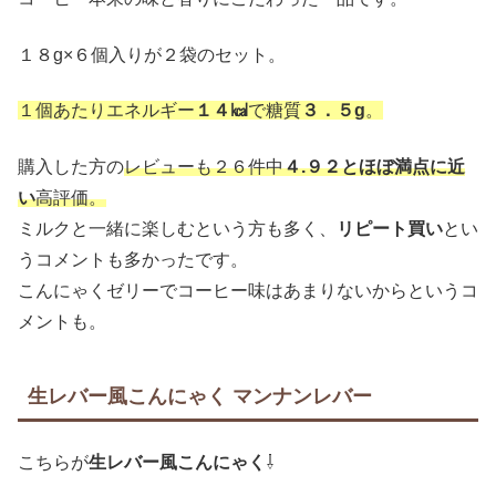
１８g×６個入りが２袋のセット。
１個あたりエネルギー
１４㎉
で糖質
３．５g
。
購入した方の
レビューも２６件中
４.９２とほぼ満点に近
い
高評価。
ミルクと一緒に楽しむという方も多く、
リピート買い
とい
うコメントも多かったです。
こんにゃくゼリーでコーヒー味はあまりないからというコ
メントも。
生レバー風こんにゃく マンナンレバー
こちらが
生レバー風こんにゃく
⇩