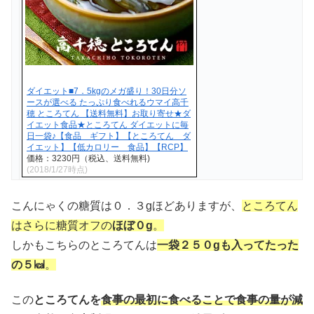
ダイエット■7．5kgのメガ盛り！30日分ソ
ースが選べる たっぷり食べれるウマイ高千
穂 ところてん 【送料無料】お取り寄せ★ダ
イエット食品★ところてん ダイエットに毎
日一袋♪【食品 ギフト】【ところてん ダ
イエット】【低カロリー 食品】【RCP】
価格：3230円（税込、送料無料)
(2018/1/27時点)
こんにゃくの糖質は０．３gほどありますが、
ところてん
はさらに糖質オフの
ほぼ０g
。
しかもこちらのところてんは
一袋２５０gも入ってたった
の５㎉
。
この
ところてんを
食事の最初に食べることで食事の量が減