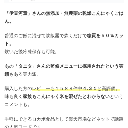
「伊豆河童」さんの無添加・無農薬の乾燥こんにゃくごは
ん。
普通のご飯に混ぜて炊飯器で炊くだけで
糖質を５０％カッ
ト。
炊いた後冷凍保存も可能。
あの
「タニタ」さんの監修メニューに採用されたという実
績
もある実力派。
購入した方の
レビューも１５８８件中
４.３１
と高評価。
味も良く
家族もこんにゃく米を混ぜたとわからない
という
コメントも。
手軽にできるロカボ食品として楽天市場などネットで話題
の人気フードです。