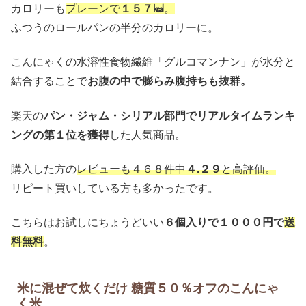
カロリーも
プレーンで
１５７㎉
。
ふつうのロールパンの半分のカロリーに。
こんにゃくの水溶性食物繊維「グルコマンナン」が水分と
結合することで
お腹の中で膨らみ腹持ちも抜群。
楽天の
パン・ジャム・シリアル部門でリアルタイムランキ
ングの第１位を獲得
した人気商品。
購入した方の
レビューも４６８件中
４.２９
と高評価。
リピート買いしている方も多かったです。
こちらはお試しにちょうどいい
６個入りで１０００円で
送
料無料
。
米に混ぜて炊くだけ 糖質５０％オフのこんにゃ
く米