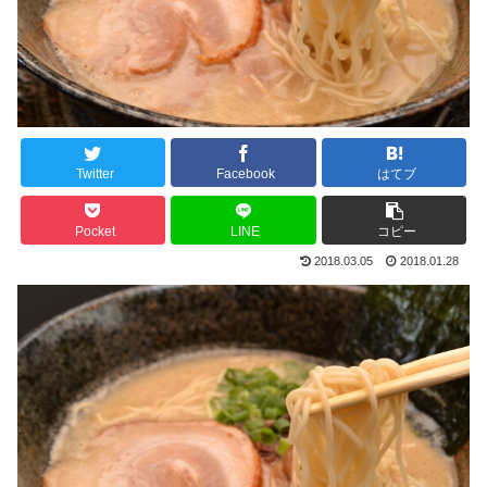
Twitter
Facebook
はてブ
Pocket
LINE
コピー
2018.03.05
2018.01.28