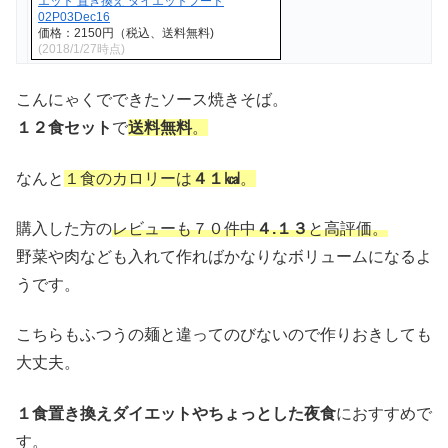
エット 置き換え ダイエットフード
02P03Dec16
価格：2150円（税込、送料無料)
(2018/1/27時点)
こんにゃくでできたソース焼きそば。
１２食セット
で
送料無料
。
なんと
１食のカロリーは
４１㎉
。
購入した方の
レビューも７０件中
４.１３
と高評価。
野菜や肉なども入れて作ればかなりなボリュームになるよ
うです。
こちらもふつうの麺と違ってのびないので作りおきしても
大丈夫。
１食置き換えダイエットやちょっとした夜食
におすすめで
す。