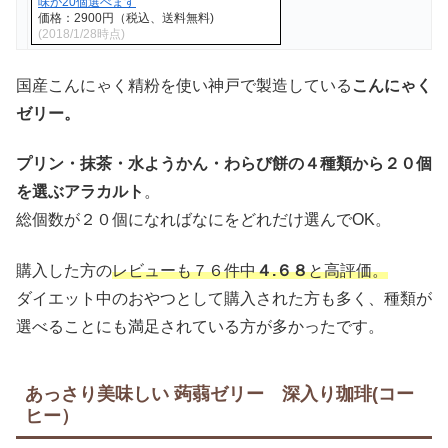
味が20個選べます
価格：2900円（税込、送料無料)
(2018/1/28時点)
国産こんにゃく精粉を使い神戸で製造している
こんにゃく
ゼリー。
プリン・抹茶・水ようかん・わらび餅の４種類から２０個
を選ぶアラカルト
。
総個数が２０個になればなにをどれだけ選んでOK。
購入した方の
レビューも７６件中
４.６８
と高評価。
ダイエット中のおやつとして購入された方も多く、種類が
選べることにも満足されている方が多かったです。
あっさり美味しい 蒟蒻ゼリー 深入り珈琲(コー
ヒー）