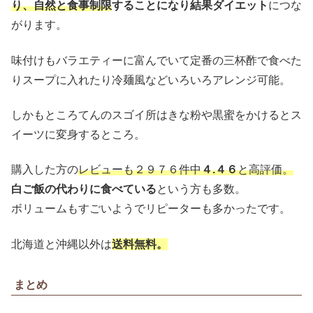
り、自然と食事制限
することになり結果ダイエット
につな
がります。
味付けもバラエティーに富んでいて定番の三杯酢で食べた
りスープに入れたり冷麺風などいろいろアレンジ可能。
しかもところてんのスゴイ所はきな粉や黒蜜をかけるとス
イーツに変身するところ。
購入した方の
レビューも２９７６件中
４.４６
と高評価。
白ご飯の代わりに食べている
という方も多数。
ボリュームもすごいようでリピーターも多かったです。
北海道と沖縄以外は
送料無料。
まとめ