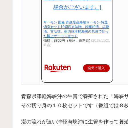
サーモン 国産 青森県産海峡サーモン 特選
切身セット10切西京味噌、吟醸粕漬、塩麹
漬、甘塩味、生切身津軽海峡の荒波で育っ
た極上サーモンセット
価格：3800円（税込、送料別)
(2018/11/21
時点)
楽天で購入
青森県津軽海峡沖の生簀で養殖された「海峡
その切り身の１０枚セットです（番組では８
潮の流れが速い津軽海峡沖に生簀を作って養