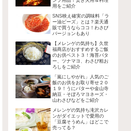
ンプ用品！焚き火用＆料理
用をご紹介
SNS映え確実の調味料「ラ
ー油ビーズ」とは？楽天通
販で買うならココ！わさび
バージョンもあり
【メレンゲの気持ち】久世
福商店がおすすめするご飯
のお供ベスト３！海苔バタ
ー、ツナマヨ、わさび粗お
ろしをご紹介
「嵐にしやがれ」人気のご
飯のお供をお取り寄せ２０
１９！うにバターや金山寺
納豆・そぼろマヨネーズ・
山わさびなどをご紹介
メレンゲの気持ち滝沢カレ
ンがダイエットで愛用の
「豆腐そうめん」はどこで
売ってる？