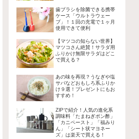
歯ブラシを除菌できる携帯
ケース「ウルトラウェー
ブ」！１回の充電で１ヶ月
使用できて便利
【マツコの知らない世界】
マツコさん絶賛！サラダ用
ふりかけ無限サラダはどこ
で買える？
あの味を再現？うなぎや塩
サバなどおもしろ系ふりか
け９選！プレゼントにもお
すすめ！
ZIPで紹介！人気の進化系
調味料「たまねぎポン酢」
「カニペースト」「福みり
ん」「シート状マヨネー
ズ」は楽天で買える！