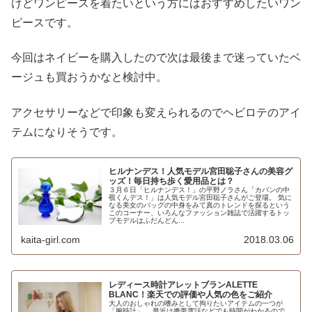
けどワンピースを着たいという方にはおすすめしたいワン
ピースです。
今回はネイビーを購入したので次は最後まで迷っていたベ
ージュも買おうかなと検討中。
アクセサリーなどで印象も変えられるのでヘビロテのアイ
テムになりそうです。
ヒルナンデス！人気モデル宮田聡子さんの美容グ
ッズ！毎日持ち歩く愛用品とは？
３月６日「ヒルナンデス！」の平野ノラさん「カバンの中
覗くんデス！」は人気モデル宮田聡子さんがご登場。 気に
なる美女のバッグの中身をみて真のトレンドを探るという
このコーナー、いろんなファッション雑誌で活躍するトッ
プモデルはふだんどん...
kaita-girl.com
2018.03.06
レディース時計アレットブランALETTE
BLANC！楽天での評価や人気の色をご紹介
大人のおしゃれの嗜みとして拘りたいアイテムの一つが
「腕時計」。 最近は携帯電話などでも時間がわかるので、