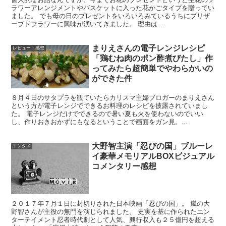
ラワーアレンジメントやバスケットに入った花かごタイプを贈ってい
ました。 でも母の日のプレゼントをいろいろみているうちにプリザ
ーブドフラワーに興味が湧いてきました。 理由は...
まりえさんの電子レンジレシピ
レビュー・感想
「鶏むね肉のポン酢煮びたし」作
ってみたら超簡単でやわらかいの
ができた件
８月４日のサタプラを観ていたらカリスマ主婦ブロガーのまりえさん
という方が電子レンジでできるお料理のレシピを披露されていまし
た。 電子レンジだけでできるので暑い夏も火を使わないのでいい
し、作りおきおかずにもなるということで画面をガン見。...
大野智主演「忍びの国」ブルーレ
エンタメ
イ豪華メモリアルBOXビジュアル
コメンタリー感想
２０１７年７月１日に封切りされた日本映画「忍びの国」。 嵐の大
野智さんが主役の無門を演じられました。 史実を基に作られたエン
ターテイメント忍者時代劇として人気、興行収入も２５億円を超える