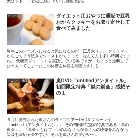
大ヒット。 「応援上映」という形態の鑑賞...
ダイエット用おやつに通販で豆乳
グルメ
おからクッキーをお取り寄せして
食べてみました
毎年このシーズンになると気になるのが「正月太り」。 クリスマス
からごちそう続きでウエストがちょっと…なんて方も多い時期ですよ
ね。 低糖質ダイエットを実践している私ですが、ちょっと油断して
少々太ってしまったこの体型を体重を減量方向にも...
嵐DVD「untitledアンタイトル」
レビュー・感想
初回限定特典「嵐の嵐会」感想そ
の１
６月に発売された嵐さんのライブツアーDVD＆ブルーレイ
「untitled（アンタイトル）」。 その初回限定盤の特典である「嵐の
嵐会」。 「嵐会」とはファンのみなさんが嵐さんの映像をみながら
親睦を深める会ですが、それを嵐さん自身がやっ...