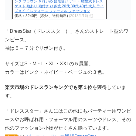
ンク ブラウン きれいめ 普段使い デート 結婚式ドレス
ゲスト 袖あり 袖付き ひざ丈 20代 30代 40代 大人 ライ
ズメイド レディース フォーマル ファッション
価格：8240円（税込、送料無料)
(2018/4/1時点)
「DressStar（ドレススター）」さんのストレート型のワ
ンピース。
袖は５～７分でリボン付き。
サイズはS・M・L・XL・XXLの５展開。
カラーはピンク・ネイビー・ベージュの３色。
楽天市場のドレスランキングでも第１位
を獲得していま
す。
「ドレススター」さんにはこの他にもパーティー用ワンピ
ースやお呼ばれ用・フォーマル用のスーツやドレス、その
他のファッション小物がたくさん揃っています。