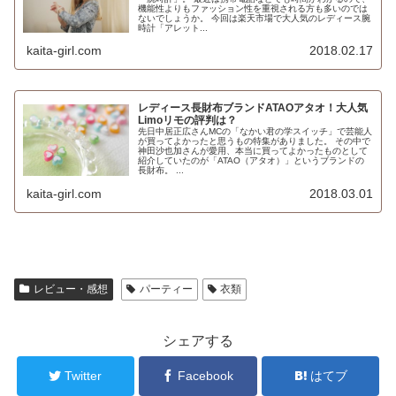
機能性よりもファッション性を重視される方も多いのでは
ないでしょうか。 今回は楽天市場で大人気のレディース腕
時計「アレット...
kaita-girl.com
2018.02.17
レディース長財布ブランドATAOアタオ！大人気
Limoリモの評判は？
先日中居正広さんMCの「なかい君の学スイッチ」で芸能人
が買ってよかったと思うもの特集がありました。 その中で
神田沙也加さんが愛用、本当に買ってよかったものとして
紹介していたのが「ATAO（アタオ）」というブランドの
長財布。 ...
kaita-girl.com
2018.03.01
レビュー・感想
パーティー
衣類
シェアする
Twitter
Facebook
はてブ