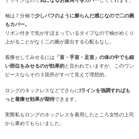
デザインなので
気になるお腹周りをカバー
してくれます。
袖は７分袖で
少しパフのように膨らんだ感じなので二の腕
もカバー。
リボン付きで先がすぼまっているタイプなので袖がめくり
上がることがなく二の腕が露出する心配もなし。
着痩せしてみせるには
「首・手首・足首」の体の中でも細
い部位をみせるのが効果的
と言われていますが、このワン
ピースならその３箇所がすべて見えて理想的。
ロングのネックレスなどでさらに
Iラインを強調すればも
っと着痩せ効果が期待
できます。
実際私もロングのネックレスを着用したところ女性の上司
から褒めてもらいました。