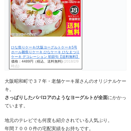
ひな祭りケーキ/大阪ヨーグルトケーキ5号
ホール雛祭りケーキ ひなケーキ ひなまつり
ケーキ デコレーション 初節句【送料無料】
価格：4489円（税込、送料無料)
(2018/2/9
時点)
大阪昭和町で３７年・老舗ケーキ屋さんのオリジナルケー
キ。
さっぱりしたババロアのようなヨーグルトが全面
にかかっ
ています。
地元のテレビでも何度も紹介されている人気ぶり。
年間７０００件の宅配実績をお持ちです。