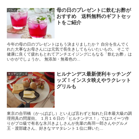
母の日のプレゼントに飲むお酢が
グルメ
おすすめ 送料無料のギフトセッ
トをご紹介
今年の母の日のプレゼントはもう決まりましたか？ 自分を生んでく
れた大事なお母さんには元気で長生きしてもらいたいもの。 そこで
健康に良くて疲れもとれてアンチエイジングにもなる「飲むお酢」は
いかがでしょうか。 無添加・無着色の...
ヒルナンデス最新便利キッチング
キッチングッズ
ッズ！インスタ映えやラクレット
グリルも
東京の合羽橋（かっぱばし）といえば言わずと知れた日本最大級の調
理用具の問屋街。 １月１６日の「ヒルナンデス！」ではスイーツ作
りがプロ級で有名な氷川きよしさんが先輩の鳥羽一郎さんやグルメ
王・渡部建さん、好きなママタレント１位に輝いた...