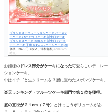
プリンセスデコレーションケーキ バースデ
ーケーキ ひなまつりケーキ 誕生日ケーキ
プリンセスケーキ お姫さま 誕生日 バース
デー ケーキ 子供 かわいい ホールケーキ[凍]
価格：5670円（税込、送料無料)
(2018/2/9
時点)
お姫様の
ドレス部分がケーキになった
可愛らしいデコレー
ションケーキ。
中はイチゴと生クリームを３層に重ねたスポンジケーキ。
楽天ランキング・フルーツケーキ部門で第１位を獲得。
底の直径が２１cm（７号）
とけっこうボリュームがあ
り、８～１０人で食べられます。