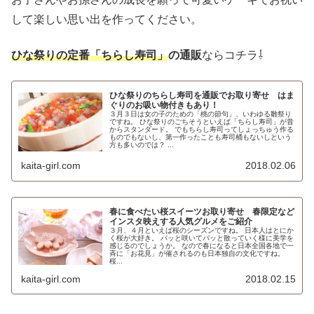
して楽しい思い出を作ってください。
ひな祭りの定番「ちらし寿司」
の通販
ならコチラ⇩
ひな祭りのちらし寿司を通販でお取り寄せ はま
ぐりのお吸い物付きもあり！
３月３日は女の子のための「桃の節句」、いわゆる雛祭り
ですね。 ひな祭りのごちそうといえば「ちらし寿司」が昔
からスタンダード。 でもちらし寿司ってしょっちゅう作る
ものでもないし、第一作ったことも寿司桶もないしという
方も多いのでは？ ...
kaita-girl.com
2018.02.06
春に食べたい桜スイーツお取り寄せ 春限定など
インスタ映えする人気グルメをご紹介
３月、４月といえば桜のシーズンですね。 日本人はとにか
く桜が大好き。 パッと咲いてパッと散っていく様に美学を
感じるのでしょうか。 なので春になると日本全国各地で一
斉に「お花見」が催されるのも日本独自の文化ですね。
桜...
kaita-girl.com
2018.02.15