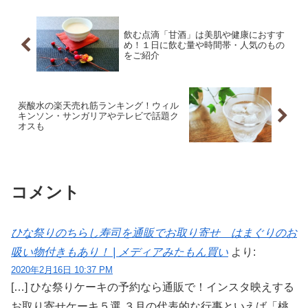
飲む点滴「甘酒」は美肌や健康におすす
め！１日に飲む量や時間帯・人気のもの
をご紹介
炭酸水の楽天売れ筋ランキング！ウィル
キンソン・サンガリアやテレビで話題ク
オスも
コメント
ひな祭りのちらし寿司を通販でお取り寄せ はまぐりのお
吸い物付きもあり！ | メディアみたもん買い
より:
2020年2月16日 10:37 PM
[…] ひな祭りケーキの予約なら通販で！インスタ映えする
お取り寄せケーキ５選 ３月の代表的な行事といえば「桃