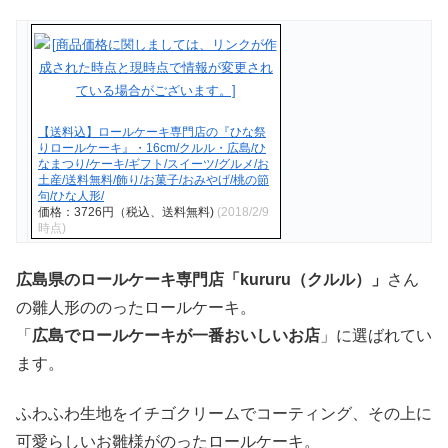
【送料込】ロールケーキ専門店の『ひな祭
りロールケーキ』・16cm/クルル・広島/ひ
なまつり/ケーキ/ギフト/スイーツ/グルメ/お
土産/送料無料/飾り/お菓子/おみやげ/桃の節
句/ひな人形/
価格：3726円（税込、送料無料)
(2018/2/9
時点)
広島県のロールケーキ専門店「kururu（クルル）」
さん
の雛人形ののったロールケーキ。
「
広島でロールケーキが一番おいしいお店
」に選ばれてい
ます。
ふわふわ生地をイチゴクリームでコーティング、その上に
可愛らしいお雛様がのったロールケーキ。