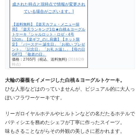
【送料無料】【楽天カフェ・メニュー採
用】『楽天ランキング1位★白桃＆ヨーグル
トケーキ『シャルロット・ロゼ・4号
12cm』【楽ギフ_のし宛書】【ネット限
定】「バースデー 誕生日」「お祝い プレゼ
ント」「記念日」 「お礼 お返し」【母の日
GIFT】「敬老の日」
価格：2765円（税込、送料無料)
(2018/2/9
時点)
大輪の薔薇をイメージした白桃＆ヨーグルトケーキ。
ひな人形などはのっていませんが、ビジュアル的に大人っ
ぽいフラワーケーキです。
リーガロイヤルホテルやヒルトンなどの名だたるホテルで
パティシエを務めたシェフが丁寧に作ったスイーツ。
味もさることながらその外観の美しさに惹かれます。