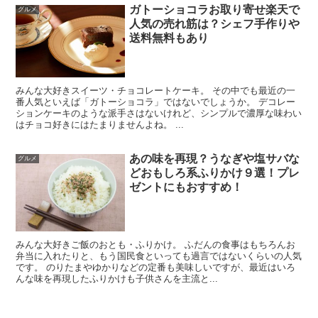
ガトーショコラお取り寄せ楽天で
グルメ
人気の売れ筋は？シェフ手作りや
送料無料もあり
みんな大好きスイーツ・チョコレートケーキ。 その中でも最近の一
番人気といえば「ガトーショコラ」ではないでしょうか。 デコレー
ションケーキのような派手さはないけれど、シンプルで濃厚な味わい
はチョコ好きにはたまりませんよね。 ...
あの味を再現？うなぎや塩サバな
グルメ
どおもしろ系ふりかけ９選！プレ
ゼントにもおすすめ！
みんな大好きご飯のおとも・ふりかけ。 ふだんの食事はもちろんお
弁当に入れたりと、もう国民食といっても過言ではないくらいの人気
です。 のりたまやゆかりなどの定番も美味しいですが、最近はいろ
んな味を再現したふりかけも子供さんを主流と...