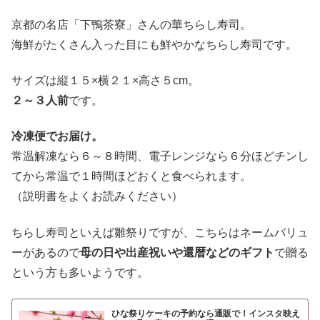
京都の名店「下鴨茶寮」さんの華ちらし寿司。
海鮮がたくさん入った目にも鮮やかなちらし寿司です。
サイズは縦１５×横２１×高さ５cm。
２～３人前
です。
冷凍便でお届け。
常温解凍なら６～８時間、電子レンジなら６分ほどチンし
てから常温で１時間ほどおくと食べられます。
（説明書をよくお読みください）
ちらし寿司といえば雛祭りですが、こちらはネームバリュ
ーがあるので
母の日や出産祝いや還暦などのギフト
で贈る
という方も多いようです。
ひな祭りケーキの予約なら通販で！インスタ映え