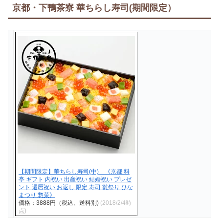
京都・下鴨茶寮 華ちらし寿司(期間限定）
【期間限定】華ちらし寿司(中) 《京都 料
亭 ギフト 内祝い 出産祝い 結婚祝い プレゼ
ント 還暦祝い お返し 限定 寿司 雛祭り ひな
まつり 惣菜》
価格：3888円（税込、送料別)
(2018/2/4時
点)