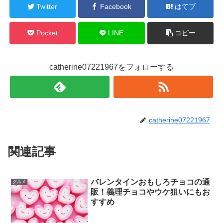
Twitter
Facebook
はてブ
Pocket
LINE
コピー
catherine07221967をフォローする
catherine07221967
関連記事
バレンタインおもしろチョコの通
グルメ
販！義理チョコやウケ狙いにもお
すすめ