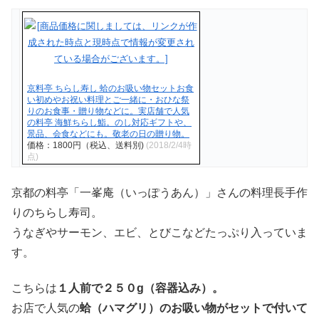
京料亭 ちらし寿し 蛤のお吸い物セットお食
い初めやお祝い料理とご一緒に・おひな祭
りのお食事・贈り物などに。実店舗で人気
の料亭 海鮮ちらし鮨。のし対応ギフトや、
景品、会食などにも。敬老の日の贈り物。
価格：1800円（税込、送料別)
(2018/2/4時
点)
京都の料亭「一峯庵（いっぽうあん）」さんの料理長手作
りのちらし寿司。
うなぎやサーモン、エビ、とびこなどたっぷり入っていま
す。
こちらは
１人前で２５０g（容器込み）。
お店で人気の
蛤（ハマグリ）のお吸い物がセットで付いて