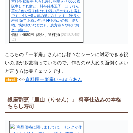
京料亭 松阪牛 ちらし寿し 桐箱入り 600g松
阪牛しぐれ煮と、料亭錦糸玉子、ほうれん
草の3色で盛り付けたお祝い用のちらし寿し
です。4人〜5人前の量になります。[チラシ
寿司 節句 お祝い料理 ]◆お祝いの席、贈り
物、快気祝いなどにも。恵方巻きや祝い鯛
と一緒に。
価格：4980円（税込、送料別)
(2018/2/4時
点)
こちらの「一峯庵」さんには様々なシーンに対応できる祝
いの膳が多数揃っているので、作るのが大変＆面倒くさい
と言う方は要チェックです。
>>>
京料理一峯庵いっぽうあん
check
銀座割烹「里山（りせん）」 料亭仕込みの本格
ちらし寿司