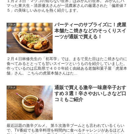
１月２３日「マツコの知らない世界」はみかんの世界。 みかんにハ
マった東大生・清原優太さんが一流農家さんの厳選された「偏差値７
５」の美味しいみかんを熱く紹介します。
パーティーのサプライズに！虎屋
グルメ
本舗たこ焼きなどのそっくりスイ
ーツが通販で買える！
２月４日林修先生の「初耳学」では、まるで見た目はたこ焼きなのに
食べてみるととっても甘いスイーツというものを紹介していました。
作っているのは広島県で４００年続く由緒ある老舗和菓子屋「虎屋本
舗」さん。 こちらの虎屋本舗さんはた...
通販で買える激辛一味唐辛子おす
グルメ
すめ３選！辛さやおいしさなど口
コミもご紹介
最近話題の激辛グルメ。 第５次激辛ブームとも言われているくらい
で、TV番組でも激辛料理を時間内に食べるチャレンジがあるほど人