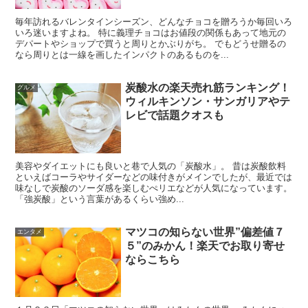
毎年訪れるバレンタインシーズン、どんなチョコを贈ろうか毎回いろ
いろ迷いますよね。 特に義理チョコはお値段の関係もあって地元の
デパートやショップで買うと周りとかぶりがち。 でもどうせ贈るの
なら周りとは一線を画したインパクトのあるものを...
炭酸水の楽天売れ筋ランキング！
グルメ
ウィルキンソン・サンガリアやテ
レビで話題クオスも
美容やダイエットにも良いと巷で人気の「炭酸水」。 昔は炭酸飲料
といえばコーラやサイダーなどの味付きがメインでしたが、最近では
味なしで炭酸のソーダ感を楽しむぺリエなどが人気になっています。
「強炭酸」という言葉があるくらい強め...
マツコの知らない世界”偏差値７
エンタメ
５”のみかん！楽天でお取り寄せ
ならこちら