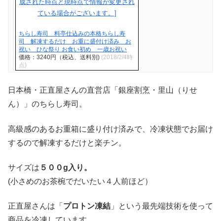
ちらし寿司 料亭仕込みの本格ちらし寿
司 解凍するだけ お重に盛付け済み お
祝い ひな祭り お食い初め 一歳お祝い
価格：3240円（税込、送料別)
(2018/2/4時
点)
日本橋・正直屋さんの直営店「銀座割烹・里山（りせ
ん）」のちらし寿司。
高級感のあるお重箱に盛り付け済みで、冷凍状態でお届け
するので解凍するだけと楽チン。
サイズは
５００g入り。
(小さめのお茶椀でだいたい４人前ほど）
正直屋さんは「
プロトン凍結
」という最先端技術を使って
商品を冷凍しています。