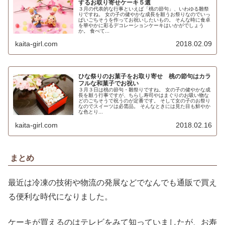
するお取り寄せケーキ５選
３月の代表的な行事といえば「桃の節句」、いわゆる雛祭
りですね。 女の子の健やかな成長を願うお祭りなのでいっ
ぱいごちそうを作ってお祝いしたいもの。 そんな時に食卓
を華やかに彩るデコレーションケーキはいかがでしょう
か。 食べて...
kaita-girl.com
2018.02.09
ひな祭りのお菓子をお取り寄せ 桃の節句はカラ
フルな和菓子でお祝い
３月３日は桃の節句・雛祭りですね。 女の子の健やかな成
長を願う行事ですが、ちらし寿司やはまぐりのお吸い物な
どのごちそうで祝うのが定番です。 そして女の子のお祭り
なのでスイーツは必需品。 そんなときには見た目も鮮やか
な色とり...
kaita-girl.com
2018.02.16
まとめ
最近は冷凍の技術や物流の発展などでなんでも通販で買え
る便利な時代になりました。
ケーキが買えるのはテレビをみて知っていましたが、お寿