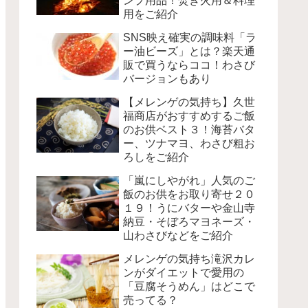
ンプ用品！焚き火用＆料理
用をご紹介
SNS映え確実の調味料「ラ
ー油ビーズ」とは？楽天通
販で買うならココ！わさび
バージョンもあり
【メレンゲの気持ち】久世
福商店がおすすめするご飯
のお供ベスト３！海苔バタ
ー、ツナマヨ、わさび粗お
ろしをご紹介
「嵐にしやがれ」人気のご
飯のお供をお取り寄せ２０
１９！うにバターや金山寺
納豆・そぼろマヨネーズ・
山わさびなどをご紹介
メレンゲの気持ち滝沢カレ
ンがダイエットで愛用の
「豆腐そうめん」はどこで
売ってる？