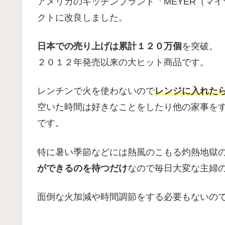
アメリカのキッチンブランド「MEYER（マ
クトに改良しました。
日本での売り上げは累計１２０万個
を突破。
２０１２年発売以来の大ヒット商品です。
レンチンで火を使わないので
レンジに入れた
空いた時間は好きなことをしたり他の家事を
です。
特に暑い季節などには熱風のこもる灼熱地獄
ができるのを待つだけ
なので毎日大変な主婦
面倒な火加減や時間調節をする必要もないの