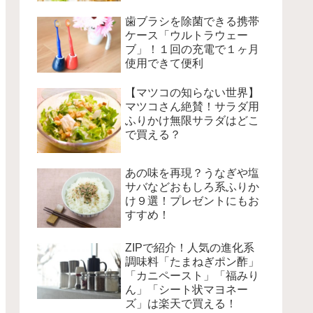
歯ブラシを除菌できる携帯
ケース「ウルトラウェー
ブ」！１回の充電で１ヶ月
使用できて便利
【マツコの知らない世界】
マツコさん絶賛！サラダ用
ふりかけ無限サラダはどこ
で買える？
あの味を再現？うなぎや塩
サバなどおもしろ系ふりか
け９選！プレゼントにもお
すすめ！
ZIPで紹介！人気の進化系
調味料「たまねぎポン酢」
「カニペースト」「福みり
ん」「シート状マヨネー
ズ」は楽天で買える！