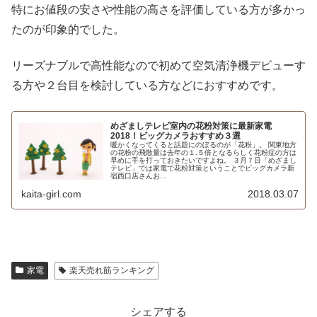
特にお値段の安さや性能の高さを評価している方が多かっ
たのが印象的でした。
リーズナブルで高性能なので初めて空気清浄機デビューす
る方や２台目を検討している方などにおすすめです。
めざましテレビ室内の花粉対策に最新家電
2018！ビッグカメラおすすめ３選
暖かくなってくると話題にのぼるのが「花粉」。 関東地方
の花粉の飛散量は去年の１.５倍となるらしく花粉症の方は
早めに手を打っておきたいですよね。 ３月７日「めざまし
テレビ」では家電で花粉対策ということでビッグカメラ新
宿西口店さんお...
kaita-girl.com
2018.03.07
家電
楽天売れ筋ランキング
シェアする