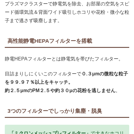
プラズマクラスターで静電気を除去、お部屋の空気をスピ
ード循環気流＆背面ワイド吸引しホコリや花粉・微小な粒
子まで逃さず吸塵します。
高性能静電HEPAフィルターを搭載
静電HEPAフィルターとは静電気を帯びたフィルター。
目詰まりしにくいこのフィルターで
０.３μmの微粒な粒子
を９９.９７％以上をキャッチ。
約２.５μmのPM２.５や約３０μの花粉を逃しません
。
3つのフィルターでしっかり集塵・脱臭
「ミクロンメッシュプレフィルター」
で大きなホコリ