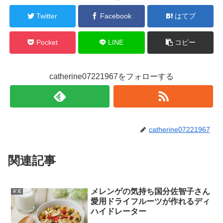
Twitter
Facebook
はてブ
Pocket
LINE
コピー
catherine07221967をフォローする
catherine07221967
関連記事
メレンゲの気持ち国分佐智子さん
家電
愛用ドライフルーツが作れるディ
ハイドレーター