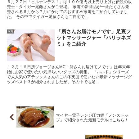
６月２７日「ヒルナンデス！」は１００億円以上売り上げた伝説の販
売士・タイガー尾藤さんがご登場。 家電の新商品が一番たくさん発
売される６月から７月にかけてのおすすめ家電をご紹介していまし
た。 その中でタイガー尾藤さんもご自宅で...
「所さんお届けモノです」足裏フ
家電
ットマッサージャー「ハリラネズ
ミ」をご紹介
１２月１６日所ジョージさんMC「所さんお届けモノです」は年末年
始にお家で使いたい気持ちいいグッズの特集。 「ルルド」シリーズ
で大人気のアテックスさんのこの冬支度で使いたい最新マッサージグ
ッズベスト３が紹介されましたが、その中でも足...
マイヤー電子レンジ圧力鍋「ノンストッ
プ」で紹介された最新モデルはこちら！