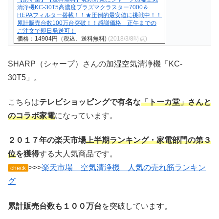
清浄機KC-30T5高濃度プラズマクラスター7000＆
HEPAフィルター搭載！！★圧倒的最安値に挑戦中！！
累計販売台数100万台突破！！感謝価格 正午までの
ご注文で即日発送可！
価格：14904円（税込、送料無料)
(2018/3/8時点)
SHARP（シャープ）さんの加湿空気清浄機「KC-
30T5」。
こちらは
テレビショッピングで有名な
「トーカ堂」さんと
のコラボ家電
になっています。
２０１７年の楽天市場
上半期ランキング・家電部門の第３
位
を獲得
する大人気商品です。
>>>
楽天市場 空気清浄機 人気の売れ筋ランキン
check
グ
累計販売台数も１００万台
を突破しています。