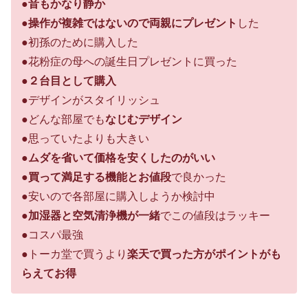
●
音もかなり静か
●
操作が複雑ではないので両親にプレゼント
した
●初孫のために購入した
●花粉症の母への誕生日プレゼントに買った
●
２台目として購入
●デザインがスタイリッシュ
●どんな部屋でも
なじむデザイン
●思っていたよりも大きい
●
ムダを省いて価格を安くしたのがいい
●
買って満足する機能とお値段
で良かった
●安いので各部屋に購入しようか検討中
●
加湿器と空気清浄機が一緒
でこの値段はラッキー
●コスパ最強
●トーカ堂で買うより
楽天で買った方がポイントがも
らえてお得