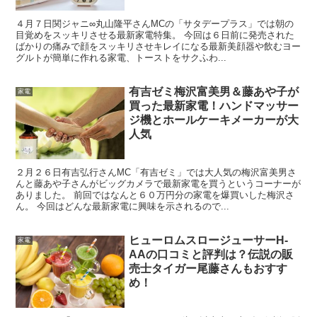
４月７日関ジャニ∞丸山隆平さんMCの「サタデープラス」では朝の
目覚めをスッキリさせる最新家電特集。 今回は６日前に発売された
ばかりの痛みで顔をスッキリさせキレイになる最新美顔器や飲むヨー
グルトが簡単に作れる家電、トーストをサクふわ...
有吉ゼミ梅沢富美男＆藤あや子が
家電
買った最新家電！ハンドマッサー
ジ機とホールケーキメーカーが大
人気
２月２６日有吉弘行さんMC「有吉ゼミ」では大人気の梅沢富美男さ
んと藤あや子さんがビッグカメラで最新家電を買うというコーナーが
ありました。 前回ではなんと６０万円分の家電を爆買いした梅沢さ
ん。 今回はどんな最新家電に興味を示されるので...
ヒューロムスロージューサーH-
家電
AAの口コミと評判は？伝説の販
売士タイガー尾藤さんもおすす
め！