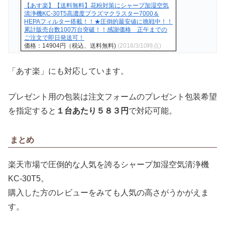
【あす楽】【送料無料】花粉対策にシャープ加湿空気
清浄機KC-30T5高濃度プラズマクラスター7000＆
HEPAフィルター搭載！！★圧倒的最安値に挑戦中！！
累計販売台数100万台突破！！感謝価格 正午までの
ご注文で即日発送可！
価格：14904円（税込、送料無料)
(2018/3/10時点)
「あす楽」にも対応しています。
プレゼント用の包装は注文フォームのプレゼント包装希望
を指定すると
１台あたり５８３円
で対応可能。
まとめ
楽天市場で圧倒的な人気を誇るシャープ加湿空気清浄機
KC-30T5。
購入した方のレビューをみても人気の高さがうかがえま
す。