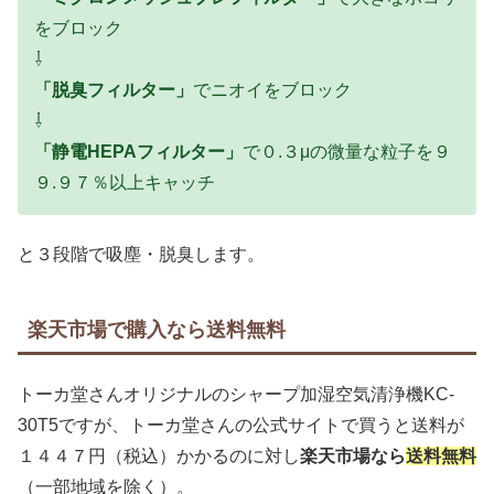
をブロック
⇩
「脱臭フィルター」
でニオイをブロック
⇩
「静電HEPAフィルター」
で０.３μの微量な粒子を９
９.９７％以上キャッチ
と３段階で吸塵・脱臭します。
楽天市場で購入なら送料無料
トーカ堂さんオリジナルのシャープ加湿空気清浄機KC-
30T5ですが、トーカ堂さんの公式サイトで買うと送料が
１４４７円（税込）かかるのに対し
楽天市場なら
送料無料
（一部地域を除く）。