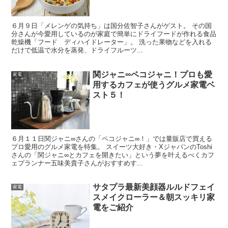
６月９日「メレンゲの気持ち」は国分佐智子さんがゲスト。 その国
分さんが今愛用しているのが家庭で簡単にドライフードが作れる食品
乾燥機「フード ディハイドレーター」。 洗った果物などを入れる
だけで低温で水分を蒸発、ドライフルーツ...
関ジャニ∞ペコジャニ！プロも愛
家電
用するカフェが使うグルメ家電ベ
スト５！
６月１１日関ジャニ∞さんの「ペコジャニ∞！」では量販店で買える
プロ愛用のグルメ家電を特集。 スイーツ大好き・XジャパンのToshi
さんの「関ジャニ∞とカフェを開きたい」という夢を叶えるべくカフ
ェプランナー五味美貴子さんがおすすめす...
サタプラ最新美顔器ルルドフェイ
家電
スメイクローラー＆朝スッキリ家
電をご紹介