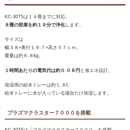
KC-30T5は１４畳までに対応。
８畳の部屋を約１９分で浄化
します。
サイズは
幅３８×奥行１９.７×高さ５７ｃｍ。
重量は約６.８kg。
１時間あたりの電気代は約０.０８円
と省エネ設計。
加湿用の給水トレーは約１.８ℓ。
給水トレーに水が入っている場合だけ加湿します。
プラズマクラスター７０００を搭載
KC-30T5は「プラズマクラスター７０００」を搭載。